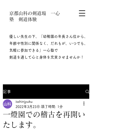
京都山科の剣道場 一心
塾 剣道体験
優しい先生の下、「幼稚園の年長さん位から、
年齢や性別に関係なく、だれもが、いつでも、
気軽に参加できる」一心塾で
剣道を通して心と身体を充実させませんか！​
記事
isshinjyuku
2022年3月23日
読了時間: 1分
一燈園での稽古を再開い
たします。