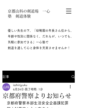
京都山科の剣道場 一心
塾 剣道体験
優しい先生の下、「幼稚園の年長さん位から、
年齢や性別に関係なく、だれもが、いつでも、
気軽に参加できる」一心塾で
剣道を通して心と身体を充実させませんか！​
記事
isshinjyuku
6月24日
読了時間: 1分
京都府警察よりお知らせ
京都府警察本部生活安全企画課犯罪