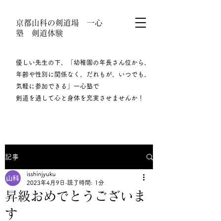
京都山科の剣道場 一心
塾 剣道体験
優しい先生の下、「幼稚園の年長さん位から、
年齢や性別に関係なく、だれもが、いつでも、
気軽に参加できる」一心塾で
剣道を通して心と身体を充実させませんか！​
記事
isshinjyuku
2023年4月9日
読了時間: 1分
昇級おめでとうございま
す