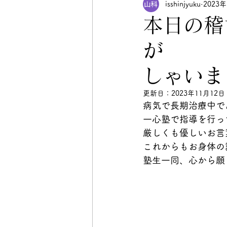
isshinjyuku
2023
本日の稽
が
しゃいま
更新日：
2023年11月12日
病気で長期治療中で
一心塾で指導を行っ
厳しくも優しいお言
これからもお身体の
塾生一同、心から願